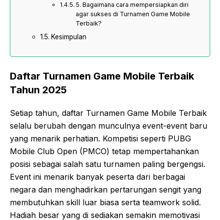
5. Bagaimana cara mempersiapkan diri
agar sukses di Turnamen Game Mobile
Terbaik?
Kesimpulan
Daftar Turnamen Game Mobile Terbaik
Tahun 2025
Setiap tahun, daftar Turnamen Game Mobile Terbaik
selalu berubah dengan munculnya event-event baru
yang menarik perhatian. Kompetisi seperti PUBG
Mobile Club Open (PMCO) tetap mempertahankan
posisi sebagai salah satu turnamen paling bergengsi.
Event ini menarik banyak peserta dari berbagai
negara dan menghadirkan pertarungan sengit yang
membutuhkan skill luar biasa serta teamwork solid.
Hadiah besar yang di sediakan semakin memotivasi