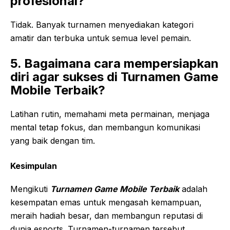
profesional?
Tidak. Banyak turnamen menyediakan kategori
amatir dan terbuka untuk semua level pemain.
5. Bagaimana cara mempersiapkan
diri agar sukses di Turnamen Game
Mobile Terbaik?
Latihan rutin, memahami meta permainan, menjaga
mental tetap fokus, dan membangun komunikasi
yang baik dengan tim.
Kesimpulan
Mengikuti
Turnamen Game Mobile Terbaik
adalah
kesempatan emas untuk mengasah kemampuan,
meraih hadiah besar, dan membangun reputasi di
dunia esports. Turnamen-turnamen tersebut