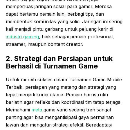
memperluas jaringan sosial para gamer. Mereka
dapat bertemu pemain lain, berbagi tips, dan
membentuk komunitas yang solid. Jaringan ini sering
kali menjadi pintu gerbang untuk peluang karir di
industri gaming
, baik sebagai pemain profesional,
streamer, maupun content creator.
2. Strategi dan Persiapan untuk
Berhasil di Turnamen Game
Untuk meraih sukses dalam Turnamen Game Mobile
Terbaik, persiapan yang matang dan strategi yang
tepat menjadi kunci utama. Pemain harus rutin
berlatih agar refleks dan koordinasi tim tetap terjaga.
Memahami
meta
game yang sedang tren sangat
penting agar bisa mengantisipasi gaya permainan
lawan dan mengatur strategi efektif. Beradaptasi