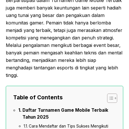
Berpartisipasi dalam Turnamen Game Mobile Terbaik
juga memberi banyak keuntungan lain seperti hadiah
uang tunai yang besar dan pengakuan dalam
komunitas gamer. Pemain tidak hanya berlomba
menjadi yang terbaik, tetapi juga merasakan atmosfer
kompetisi yang menegangkan dan penuh strategi.
Melalui pengalaman mengikuti berbagai event besar,
banyak pemain mengasah keahlian teknis dan mental
bertanding, menjadikan mereka lebih siap
menghadapi tantangan esports di tingkat yang lebih
tinggi.
Table of Contents
Daftar Turnamen Game Mobile Terbaik
Tahun 2025
Cara Mendaftar dan Tips Sukses Mengikuti