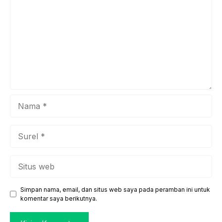
Selain menjadi ruang bertemu, ...
Nama
Surel
Situs
web
Simpan nama, email, dan situs web saya pada peramban ini untuk
komentar saya berikutnya.