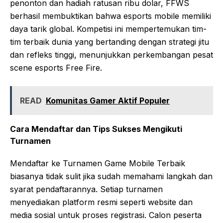
penonton dan hadiah ratusan ribu dolar, FFWS
berhasil membuktikan bahwa esports mobile memiliki
daya tarik global. Kompetisi ini mempertemukan tim-
tim terbaik dunia yang bertanding dengan strategi jitu
dan refleks tinggi, menunjukkan perkembangan pesat
scene esports Free Fire.
READ
Komunitas Gamer Aktif Populer
Cara Mendaftar dan Tips Sukses Mengikuti
Turnamen
Mendaftar ke Turnamen Game Mobile Terbaik
biasanya tidak sulit jika sudah memahami langkah dan
syarat pendaftarannya. Setiap turnamen
menyediakan platform resmi seperti website dan
media sosial untuk proses registrasi. Calon peserta