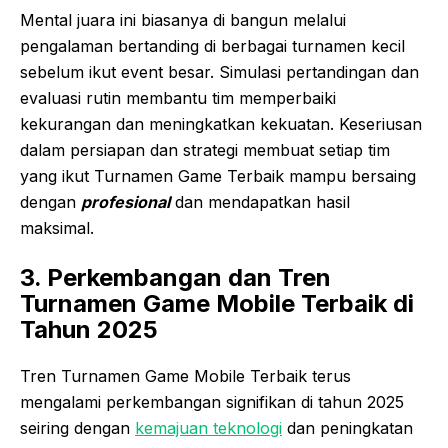
Mental juara ini biasanya di bangun melalui
pengalaman bertanding di berbagai turnamen kecil
sebelum ikut event besar. Simulasi pertandingan dan
evaluasi rutin membantu tim memperbaiki
kekurangan dan meningkatkan kekuatan. Keseriusan
dalam persiapan dan strategi membuat setiap tim
yang ikut Turnamen Game Terbaik mampu bersaing
dengan
profesional
dan mendapatkan hasil
maksimal.
3. Perkembangan dan Tren
Turnamen Game Mobile Terbaik di
Tahun 2025
Tren Turnamen Game Mobile Terbaik terus
mengalami perkembangan signifikan di tahun 2025
seiring dengan
kemajuan teknologi
dan peningkatan