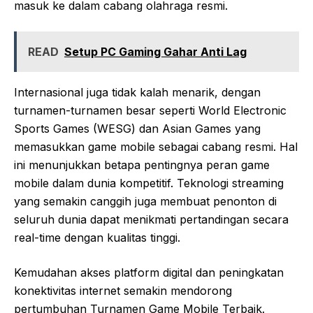
masuk ke dalam cabang olahraga resmi.
READ
Setup PC Gaming Gahar Anti Lag
Internasional juga tidak kalah menarik, dengan
turnamen-turnamen besar seperti World Electronic
Sports Games (WESG) dan Asian Games yang
memasukkan game mobile sebagai cabang resmi. Hal
ini menunjukkan betapa pentingnya peran game
mobile dalam dunia kompetitif. Teknologi streaming
yang semakin canggih juga membuat penonton di
seluruh dunia dapat menikmati pertandingan secara
real-time dengan kualitas tinggi.
Kemudahan akses platform digital dan peningkatan
konektivitas internet semakin mendorong
pertumbuhan Turnamen Game Mobile Terbaik.