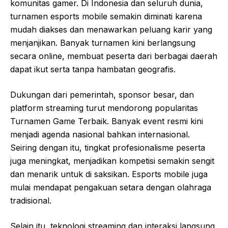
komunitas gamer. Di Indonesia dan seluruh dunia,
turnamen esports mobile semakin diminati karena
mudah diakses dan menawarkan peluang karir yang
menjanjikan. Banyak turnamen kini berlangsung
secara online, membuat peserta dari berbagai daerah
dapat ikut serta tanpa hambatan geografis.
Dukungan dari pemerintah, sponsor besar, dan
platform streaming turut mendorong popularitas
Turnamen Game Terbaik. Banyak event resmi kini
menjadi agenda nasional bahkan internasional.
Seiring dengan itu, tingkat profesionalisme peserta
juga meningkat, menjadikan kompetisi semakin sengit
dan menarik untuk di saksikan. Esports mobile juga
mulai mendapat pengakuan setara dengan olahraga
tradisional.
Selain itu, teknologi streaming dan interaksi langsung