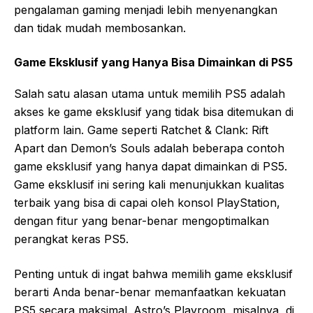
pengalaman gaming menjadi lebih menyenangkan
dan tidak mudah membosankan.
Game Eksklusif yang Hanya Bisa Dimainkan di PS5
Salah satu alasan utama untuk memilih PS5 adalah
akses ke game eksklusif yang tidak bisa ditemukan di
platform lain. Game seperti
Ratchet & Clank: Rift
Apart
dan
Demon’s Souls
adalah beberapa contoh
game eksklusif yang hanya dapat dimainkan di PS5.
Game eksklusif ini sering kali menunjukkan kualitas
terbaik yang bisa di capai oleh konsol PlayStation,
dengan fitur yang benar-benar mengoptimalkan
perangkat keras PS5.
Penting untuk di ingat bahwa memilih game eksklusif
berarti Anda benar-benar memanfaatkan kekuatan
PS5 secara maksimal.
Astro’s Playroom
, misalnya, di