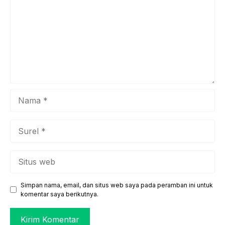
Nama
Surel
Situs
web
Simpan nama, email, dan situs web saya pada peramban ini untuk
komentar saya berikutnya.