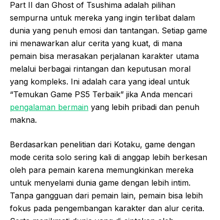
Part II dan Ghost of Tsushima adalah pilihan
sempurna untuk mereka yang ingin terlibat dalam
dunia yang penuh emosi dan tantangan. Setiap game
ini menawarkan alur cerita yang kuat, di mana
pemain bisa merasakan perjalanan karakter utama
melalui berbagai rintangan dan keputusan moral
yang kompleks. Ini adalah cara yang ideal untuk
“Temukan Game PS5 Terbaik” jika Anda mencari
pengalaman bermain
yang lebih pribadi dan penuh
makna.
Berdasarkan penelitian dari Kotaku, game dengan
mode cerita solo sering kali di anggap lebih berkesan
oleh para pemain karena memungkinkan mereka
untuk menyelami dunia game dengan lebih intim.
Tanpa gangguan dari pemain lain, pemain bisa lebih
fokus pada pengembangan karakter dan alur cerita.