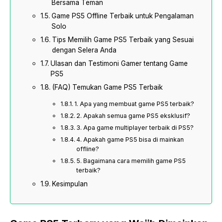
Bersama Teman
Game PS5 Offline Terbaik untuk Pengalaman
Solo
Tips Memilih Game PS5 Terbaik yang Sesuai
dengan Selera Anda
Ulasan dan Testimoni Gamer tentang Game
PS5
(FAQ) Temukan Game PS5 Terbaik
1. Apa yang membuat game PS5 terbaik?
2. Apakah semua game PS5 eksklusif?
3. Apa game multiplayer terbaik di PS5?
4. Apakah game PS5 bisa di mainkan
offline?
5. Bagaimana cara memilih game PS5
terbaik?
Kesimpulan