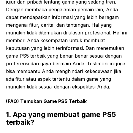
jujur dan pribadi tentang game yang sedang tren.
Dengan membaca pengalaman pemain lain, Anda
dapat mendapatkan informasi yang lebih beragam
mengenai fitur, cerita, dan tantangan. Hal yang
mungkin tidak ditemukan di ulasan profesional. Hal ini
memberi Anda kesempatan untuk membuat
keputusan yang lebih terinformasi. Dan menemukan
game PS5 terbaik yang benar-benar sesuai dengan
preferensi dan gaya bermain Anda. Testimoni ini juga
bisa membantu Anda menghindari kekecewaan jika
ada fitur atau aspek tertentu dalam game yang
mungkin tidak sesuai dengan ekspektasi Anda.
(FAQ) Temukan Game PS5 Terbaik
1. Apa yang membuat game PS5
terbaik?