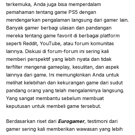
terkemuka, Anda juga bisa memperdalam
pemahaman tentang game PS5 dengan
mendengarkan pengalaman langsung dari gamer lain.
Banyak gamer berbagi ulasan dan pandangan
mereka tentang game favorit di berbagai platform
seperti Reddit, YouTube, atau forum komunitas
lainnya. Diskusi di forum-forum ini sering kali
memberi perspektif yang lebih nyata dan tidak
terfilter mengenai gameplay, kesulitan, dan aspek
lainnya dari game. Ini memungkinkan Anda untuk
melihat kelebihan dan kekurangan game dari sudut
pandang orang yang telah mengalaminya langsung.
Yang sangat membantu sebelum membuat
keputusan untuk membeli game tersebut.
Berdasarkan riset dari
Eurogamer
, testimoni dari
gamer sering kali memberikan wawasan yang lebih