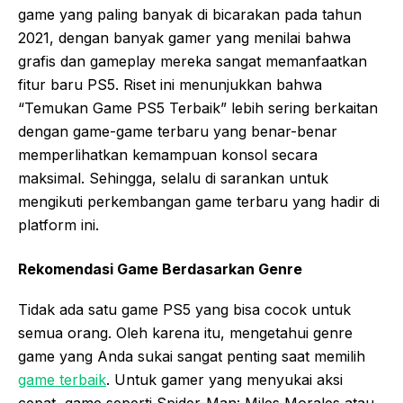
game yang paling banyak di bicarakan pada tahun
2021, dengan banyak gamer yang menilai bahwa
grafis dan gameplay mereka sangat memanfaatkan
fitur baru PS5. Riset ini menunjukkan bahwa
“Temukan Game PS5 Terbaik” lebih sering berkaitan
dengan game-game terbaru yang benar-benar
memperlihatkan kemampuan konsol secara
maksimal. Sehingga, selalu di sarankan untuk
mengikuti perkembangan game terbaru yang hadir di
platform ini.
Rekomendasi Game Berdasarkan Genre
Tidak ada satu game PS5 yang bisa cocok untuk
semua orang. Oleh karena itu, mengetahui genre
game yang Anda sukai sangat penting saat memilih
game terbaik
. Untuk gamer yang menyukai aksi