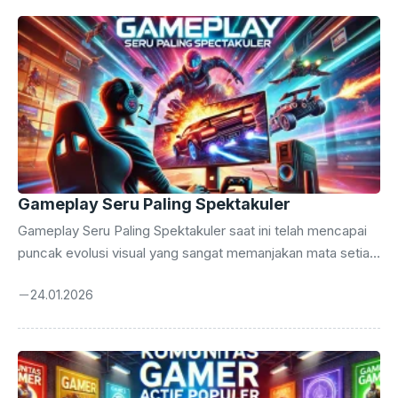
tidak hanya mencari tontonan gameplay biasa namun
mereka menginginkan pengalaman yang imersif.
Keberhasilan kamu dalam membangun narasi yang kuat
akan menentukan seberapa jauh jangkauan pengaruh yang
bisa kamu dapatkan. Kreator papan atas selalu memulai
langkah mereka dengan riset mendalam mengenai tren
pasar yang sedang berkembang ...
Gameplay Seru Paling Spektakuler
Gameplay Seru Paling Spektakuler saat ini telah mencapai
puncak evolusi visual yang sangat memanjakan mata setiap
pemain. Para pengembang kelas dunia kini sukses
24.01.2026
menciptakan dunia digital yang terasa sangat hidup dan
nyata bagi kita semua. Anda pasti ingin segera merasakan
sensasi bermain dalam lingkungan yang penuh dengan
detail gameplay seru. Teknologi terbaru membawa kita
menuju standar hiburan yang belum pernah terbayangkan