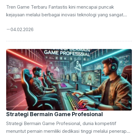
Tren Game Terbaru Fantastis kini mencapai puncak
kejayaan melalui berbagai inovasi teknologi yang sangat
memukau mata para pemain dunia. Para pengembang
04.02.2026
besar berlomba menyajikan kualitas visual tingkat tinggi
yang mampu menghapus batasan antara realitas fisik dan
dunia simulasi digital. Fenomena game fantastis ini
membawa perubahan radikal pada cara kita mengonsumsi
konten media secara aktif setiap hari. Anda akan
merasakan sensasi petualangan yang jauh lebih mendalam
berkat dukungan perangkat keras generasi terbaru yang
sangat bertenaga sekarang. Kehadiran teknologi
kecerdasan buatan atau ...
Strategi Bermain Game Profesional
Strategi Bermain Game Profesional, dunia kompetitif
menuntut pemain memiliki dedikasi tinggi melalui penerapan