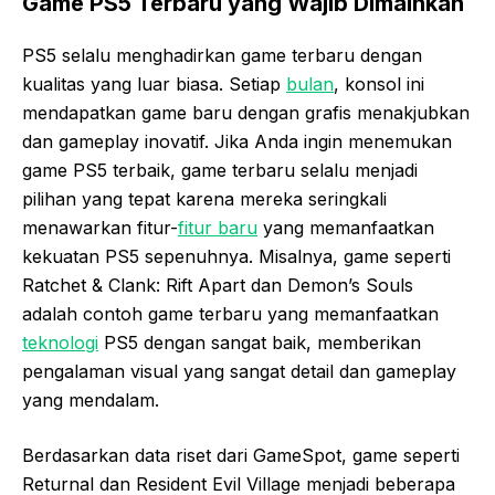
Game PS5 Terbaru yang Wajib Dimainkan
PS5 selalu menghadirkan game terbaru dengan
kualitas yang luar biasa. Setiap
bulan
, konsol ini
mendapatkan game baru dengan grafis menakjubkan
dan gameplay inovatif. Jika Anda ingin menemukan
game PS5 terbaik, game terbaru selalu menjadi
pilihan yang tepat karena mereka seringkali
menawarkan fitur-
fitur baru
yang memanfaatkan
kekuatan PS5 sepenuhnya. Misalnya, game seperti
Ratchet & Clank: Rift Apart
dan
Demon’s Souls
adalah contoh game terbaru yang memanfaatkan
teknologi
PS5 dengan sangat baik, memberikan
pengalaman visual yang sangat detail dan gameplay
yang mendalam.
Berdasarkan data riset dari
GameSpot
, game seperti
Returnal
dan
Resident Evil Village
menjadi beberapa