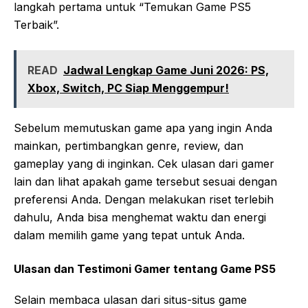
langkah pertama untuk “Temukan Game PS5
Terbaik”.
READ
Jadwal Lengkap Game Juni 2026: PS,
Xbox, Switch, PC Siap Menggempur!
Sebelum memutuskan game apa yang ingin Anda
mainkan, pertimbangkan genre, review, dan
gameplay yang di inginkan. Cek ulasan dari gamer
lain dan lihat apakah game tersebut sesuai dengan
preferensi Anda. Dengan melakukan riset terlebih
dahulu, Anda bisa menghemat waktu dan energi
dalam memilih game yang tepat untuk Anda.
Ulasan dan Testimoni Gamer tentang Game PS5
Selain membaca ulasan dari situs-situs game