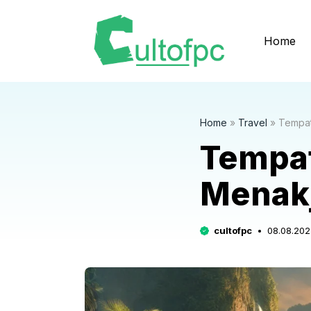
Langsung
ke
Home
isi
Home
»
Travel
»
Tempat
Tempat
Menak
cultofpc
08.08.202