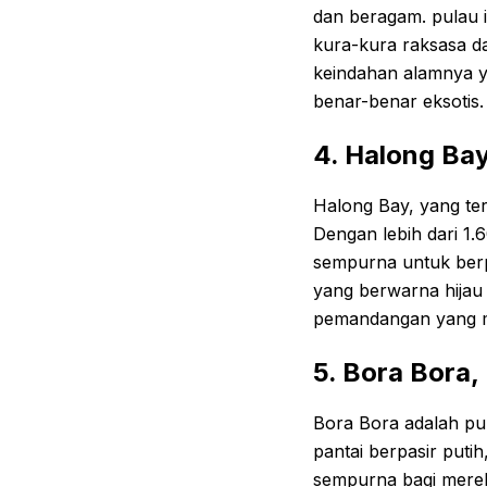
dan beragam. pulau i
kura-kura raksasa da
keindahan alamnya 
benar-benar eksotis.
4. Halong Ba
Halong Bay, yang ter
Dengan lebih dari 1.
sempurna untuk berp
yang berwarna hijau 
pemandangan yang 
5. Bora Bora,
Bora Bora adalah pula
pantai berpasir puti
sempurna bagi mere