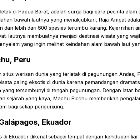
letak di Papua Barat, adalah surga bagi para pecinta alam
dahan bawah lautnya yang menakjubkan, Raja Ampat adala
an dan lebih dari 600 spesies terumbu karang. Kejernihan ai
i lautnya membuatnya menjadi destinasi wisata yang wajib
enyelam yang ingin melihat keindahan alam bawah laut yang
hu, Peru
situs warisan dunia yang terletak di pegunungan Andes, Pe
 wisata paling eksotis di dunia karena pemandangan dramat
a yang tersembunyi di tengah pegunungan. Dengan latar 
n sejarah yang kaya, Machu Picchu memberikan pengalam
m bagi setiap pengunjung.
 Galápagos, Ekuador
di Ekuador dikenal sebagai tempat dengan kehidupan liar 