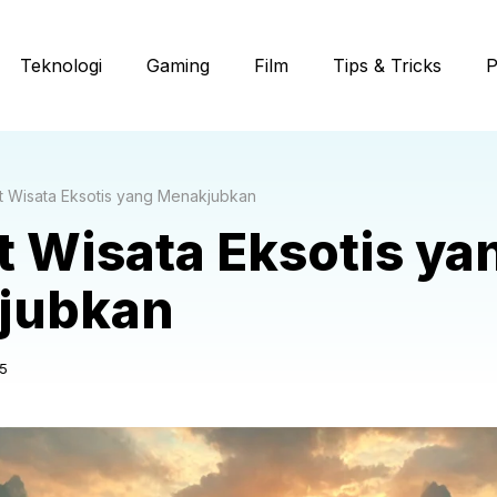
Teknologi
Gaming
Film
Tips & Tricks
P
 Wisata Eksotis yang Menakjubkan
 Wisata Eksotis ya
jubkan
5