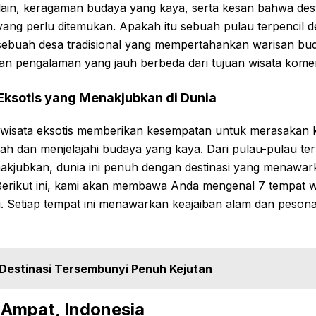
lain, keragaman budaya yang kaya, serta kesan bahwa dest
yang perlu ditemukan. Apakah itu sebuah pulau terpencil 
 sebuah desa tradisional yang mempertahankan warisan bud
an pengalaman yang jauh berbeda dari tujuan wisata komer
Eksotis yang Menakjubkan di Dunia
wisata eksotis memberikan kesempatan untuk merasakan 
h dan menjelajahi budaya yang kaya. Dari pulau-pulau terp
akjubkan, dunia ini penuh dengan destinasi yang menawa
Berikut ini, kami akan membawa Anda mengenal 7 tempat wis
i. Setiap tempat ini menawarkan keajaiban alam dan peson
 Destinasi Tersembunyi Penuh Kejutan
a Ampat, Indonesia