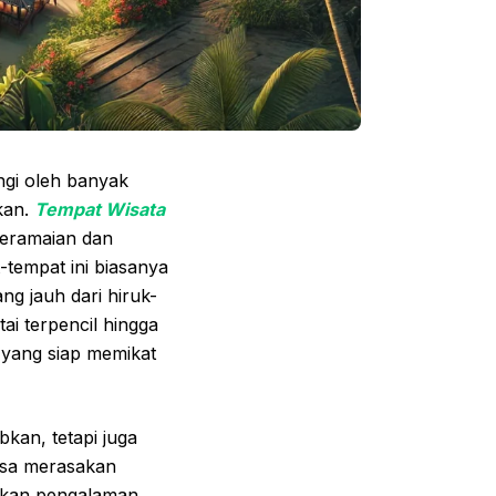
ngi oleh banyak
kan.
Tempat Wisata
keramaian dan
-tempat ini biasanya
ng jauh dari hiruk-
i terpencil hingga
 yang siap memikat
kan, tetapi juga
bisa merasakan
rikan pengalaman