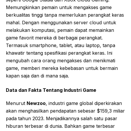
Memungkinkan pemain untuk mengakses game
berkualitas tinggi tanpa memerlukan perangkat keras
mahal. Dengan menggunakan server cloud untuk
melakukan komputasi, pemain dapat memainkan
game favorit mereka di berbagai perangkat.
Termasuk smartphone, tablet, atau laptop, tanpa
khawatir tentang spesifikasi perangkat keras. Ini
mengubah cara orang mengakses dan menikmati
game, memberi mereka kebebasan untuk bermain
kapan saja dan di mana saja.
Data dan Fakta Tentang Industri Game
Menurut
Newzoo
, industri game global diperkirakan
akan menghasilkan pendapatan sebesar $159,3 miliar
pada tahun 2023. Menjadikannya salah satu pasar
hiburan terbesar di dunia. Bahkan game terbesar