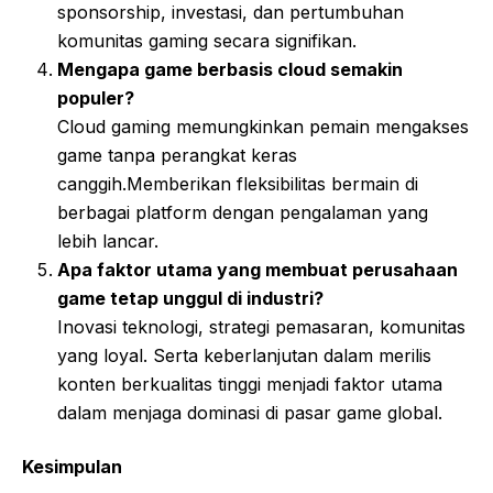
sponsorship, investasi, dan pertumbuhan
komunitas gaming secara signifikan.
Mengapa game berbasis cloud semakin
populer?
Cloud gaming memungkinkan pemain mengakses
game tanpa perangkat keras
canggih.Memberikan fleksibilitas bermain di
berbagai platform dengan pengalaman yang
lebih lancar.
Apa faktor utama yang membuat perusahaan
game tetap unggul di industri?
Inovasi teknologi, strategi pemasaran, komunitas
yang loyal. Serta keberlanjutan dalam merilis
konten berkualitas tinggi menjadi faktor utama
dalam menjaga dominasi di pasar game global.
Kesimpulan