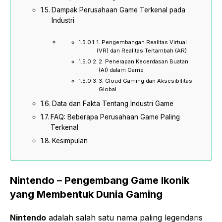
Dampak Perusahaan Game Terkenal pada
Industri
1. Pengembangan Realitas Virtual
(VR) dan Realitas Tertambah (AR)
2. Penerapan Kecerdasan Buatan
(AI) dalam Game
3. Cloud Gaming dan Aksesibilitas
Global
Data dan Fakta Tentang Industri Game
FAQ: Beberapa Perusahaan Game Paling
Terkenal
Kesimpulan
Nintendo – Pengembang Game Ikonik
yang Membentuk Dunia Gaming
Nintendo
adalah salah satu nama paling legendaris