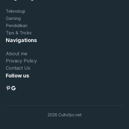
Teknologi
Gaming
Pendidikan
Tips & Tricks
Navigations
About me
Privacy Policy
Contact Us
Follow us
Pinterest
Google
2026 Cultofpc.net