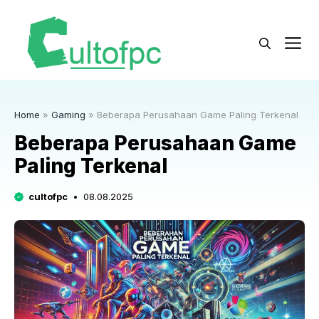
Langsung
ke
M
isi
Home
»
Gaming
»
Beberapa Perusahaan Game Paling Terkenal
Beberapa Perusahaan Game
Paling Terkenal
cultofpc
08.08.2025