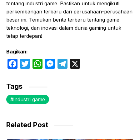
tentang industri game. Pastikan untuk mengikuti
perkembangan terbaru dari perusahaan-perusahaan
besar ini. Temukan berita terbaru tentang game,
teknologi, dan inovasi dalam dunia gaming untuk
tetap terdepan!
Bagikan:
F
T
W
M
T
X
a
w
h
e
el
c
itt
at
s
e
Tags
e
er
s
s
gr
industri game
b
A
e
a
o
p
n
m
o
p
g
Related Post
k
er