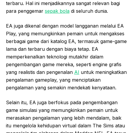
terbaru. Hal ini menjadikannya sangat relevan bagi
para penggemar
sepak bola
di seluruh dunia.
EA juga dikenal dengan model langganan melalui EA
Play, yang memungkinkan pemain untuk mengakses
berbagai game dari katalog EA, termasuk game-game
lama dan terbaru dengan biaya tetap. EA
memperkenalkan teknologi mutakhir dalam
pengembangan game mereka, seperti engine grafis
yang realistis dan pengenalan
AI
untuk meningkatkan
pengalaman gameplay, yang menciptakan
pengalaman yang semakin mendekati kenyataan.
Selain itu, EA juga berfokus pada pengembangan
game simulasi yang memungkinkan pemain untuk
merasakan pengalaman yang lebih mendalam, baik
itu mengelola kehidupan virtual dalam The Sims atau