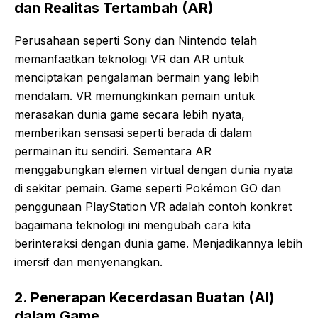
dan Realitas Tertambah (AR)
Perusahaan seperti Sony dan Nintendo telah
memanfaatkan teknologi VR dan AR untuk
menciptakan pengalaman bermain yang lebih
mendalam. VR memungkinkan pemain untuk
merasakan dunia game secara lebih nyata,
memberikan sensasi seperti berada di dalam
permainan itu sendiri. Sementara AR
menggabungkan elemen virtual dengan dunia nyata
di sekitar pemain. Game seperti Pokémon GO dan
penggunaan PlayStation VR adalah contoh konkret
bagaimana teknologi ini mengubah cara kita
berinteraksi dengan dunia game. Menjadikannya lebih
imersif dan menyenangkan.
2. Penerapan Kecerdasan Buatan (AI)
dalam Game