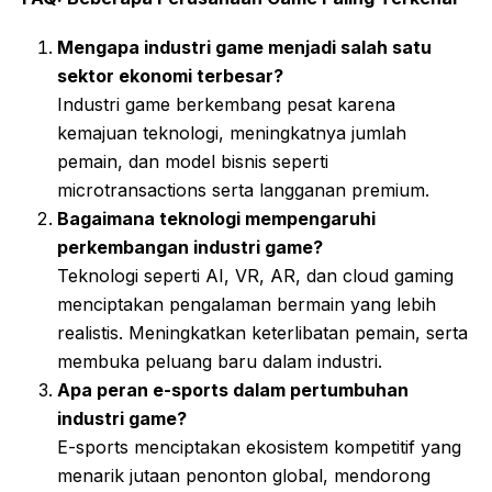
Mengapa industri game menjadi salah satu
sektor ekonomi terbesar?
Industri game berkembang pesat karena
kemajuan teknologi, meningkatnya jumlah
pemain, dan model bisnis seperti
microtransactions serta langganan premium.
Bagaimana teknologi mempengaruhi
perkembangan industri game?
Teknologi seperti AI, VR, AR, dan cloud gaming
menciptakan pengalaman bermain yang lebih
realistis. Meningkatkan keterlibatan pemain, serta
membuka peluang baru dalam industri.
Apa peran e-sports dalam pertumbuhan
industri game?
E-sports menciptakan ekosistem kompetitif yang
menarik jutaan penonton global, mendorong