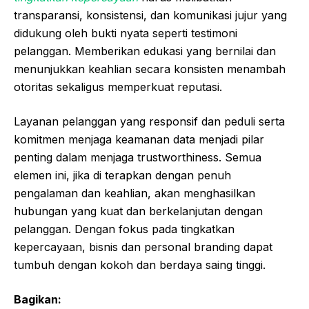
transparansi, konsistensi, dan komunikasi jujur yang
didukung oleh bukti nyata seperti testimoni
pelanggan. Memberikan edukasi yang bernilai dan
menunjukkan keahlian secara konsisten menambah
otoritas sekaligus memperkuat reputasi.
Layanan pelanggan yang responsif dan peduli serta
komitmen menjaga keamanan data menjadi pilar
penting dalam menjaga trustworthiness. Semua
elemen ini, jika di terapkan dengan penuh
pengalaman dan keahlian, akan menghasilkan
hubungan yang kuat dan berkelanjutan dengan
pelanggan. Dengan fokus pada tingkatkan
kepercayaan, bisnis dan personal branding dapat
tumbuh dengan kokoh dan berdaya saing tinggi.
Bagikan: