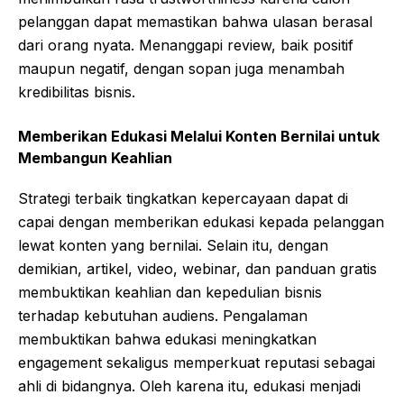
pelanggan dapat memastikan bahwa ulasan berasal
dari orang nyata. Menanggapi review, baik positif
maupun negatif, dengan sopan juga menambah
kredibilitas bisnis.
Memberikan Edukasi Melalui Konten Bernilai untuk
Membangun Keahlian
Strategi terbaik tingkatkan kepercayaan dapat di
capai dengan memberikan edukasi kepada pelanggan
lewat konten yang bernilai. Selain itu, dengan
demikian, artikel, video, webinar, dan panduan gratis
membuktikan keahlian dan kepedulian bisnis
terhadap kebutuhan audiens. Pengalaman
membuktikan bahwa edukasi meningkatkan
engagement sekaligus memperkuat reputasi sebagai
ahli di bidangnya. Oleh karena itu, edukasi menjadi