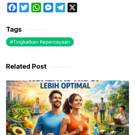
F
T
W
M
T
X
a
w
h
e
el
c
itt
at
s
e
Tags
e
er
s
s
gr
Tingkatkan Kepercayaan
b
A
e
a
o
p
n
m
o
p
g
Related Post
k
er