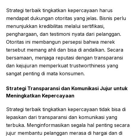
Strategi terbaik tingkatkan kepercayaan harus
mendapat dukungan otoritas yang jelas. Bisnis perlu
menunjukkan kredibilitas melalui sertifikasi,
penghargaan, dan testimoni nyata dari pelanggan.
Otoritas ini membangun persepsi bahwa merek
tersebut memang ahli dan bisa di andalkan. Secara
bersamaan, menjaga reputasi dengan transparansi
dan kejujuran memperkuat trustworthiness yang
sangat penting di mata konsumen.
Strategi Transparansi dan Komunikasi Jujur untuk
Meningkatkan Kepercayaan
Strategi terbaik tingkatkan kepercayaan tidak bisa di
lepaskan dari transparansi dan komunikasi yang
terbuka. Menginformasikan segala hal penting secara
jujur membantu pelanggan merasa di hargai dan di