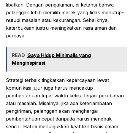
libatkan. Dengan pengalaman, di ketahui bahwa
pelanggan lebih memilih merek yang tidak menutup-
nutupi masalah atau kekurangan. Sebaliknya,
keterbukaan justru meningkatkan rasa aman dan
percaya.
READ
Gaya Hidup Minimalis yang
Menginspirasi
Strategi terbaik tingkatkan kepercayaan lewat
komunikasi jujur juga harus mencakup
pemberitahuan tepat waktu ketika terjadi perubahan
atau masalah. Misalnya, jika ada keterlambatan
pengiriman, pelanggan akan menghargai
pemberitahuan cepat daripada harus menebak
sendiri. Hal ini menunjukkan keahlian bisnis dalam