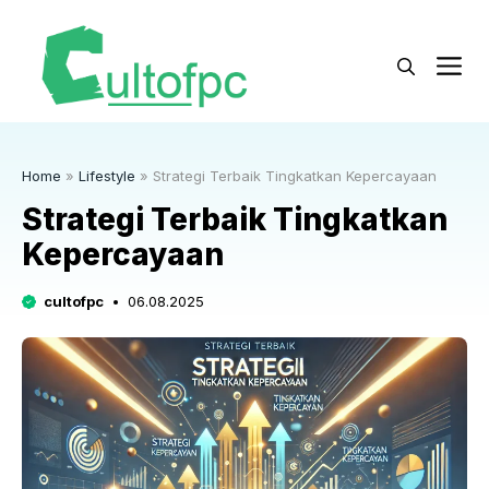
Langsung
ke
M
isi
Home
»
Lifestyle
»
Strategi Terbaik Tingkatkan Kepercayaan
Strategi Terbaik Tingkatkan
Kepercayaan
cultofpc
06.08.2025