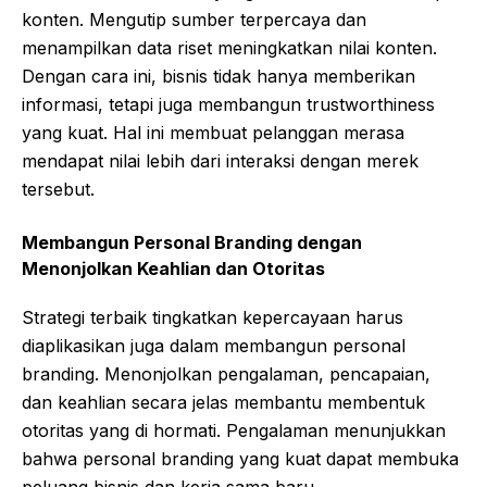
konten. Mengutip sumber terpercaya dan
menampilkan data riset meningkatkan nilai konten.
Dengan cara ini, bisnis tidak hanya memberikan
informasi, tetapi juga membangun trustworthiness
yang kuat. Hal ini membuat pelanggan merasa
mendapat nilai lebih dari interaksi dengan merek
tersebut.
Membangun Personal Branding dengan
Menonjolkan Keahlian dan Otoritas
Strategi terbaik tingkatkan kepercayaan harus
diaplikasikan juga dalam membangun personal
branding. Menonjolkan pengalaman, pencapaian,
dan keahlian secara jelas membantu membentuk
otoritas yang di hormati. Pengalaman menunjukkan
bahwa personal branding yang kuat dapat membuka