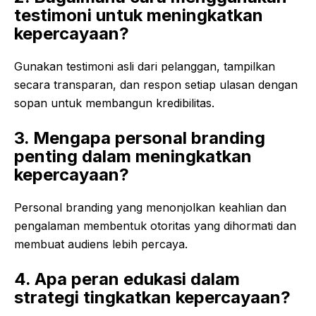
testimoni untuk meningkatkan
kepercayaan?
Gunakan testimoni asli dari pelanggan, tampilkan
secara transparan, dan respon setiap ulasan dengan
sopan untuk membangun kredibilitas.
3. Mengapa personal branding
penting dalam meningkatkan
kepercayaan?
Personal branding yang menonjolkan keahlian dan
pengalaman membentuk otoritas yang dihormati dan
membuat audiens lebih percaya.
4. Apa peran edukasi dalam
strategi tingkatkan kepercayaan?