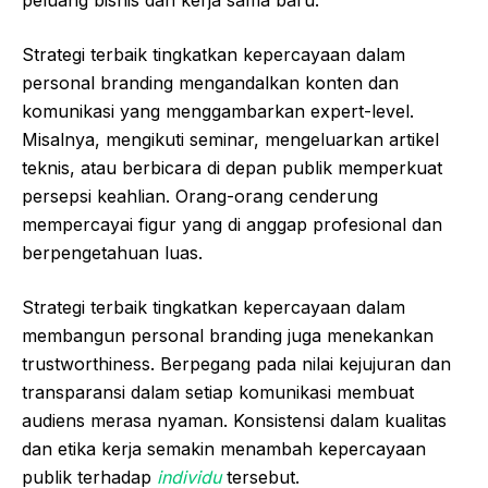
peluang bisnis dan kerja sama baru.
Strategi terbaik tingkatkan kepercayaan dalam
personal branding mengandalkan konten dan
komunikasi yang menggambarkan expert-level.
Misalnya, mengikuti seminar, mengeluarkan artikel
teknis, atau berbicara di depan publik memperkuat
persepsi keahlian. Orang-orang cenderung
mempercayai figur yang di anggap profesional dan
berpengetahuan luas.
Strategi terbaik tingkatkan kepercayaan dalam
membangun personal branding juga menekankan
trustworthiness. Berpegang pada nilai kejujuran dan
transparansi dalam setiap komunikasi membuat
audiens merasa nyaman. Konsistensi dalam kualitas
dan etika kerja semakin menambah kepercayaan
publik terhadap
individu
tersebut.