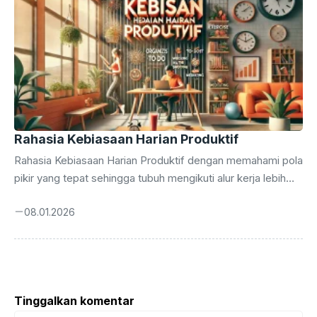
faktor internal seperti kebiasaan, pola tidur, serta siklus
energi, seseorang dapat mulai membentuk hidup produktif
yang lebih stabil dan mudah di jalani. Pencarian di Google
beberapa tahun terakhir menunjukkan peningkatan besar
pada ...
Rahasia Kebiasaan Harian Produktif
Rahasia Kebiasaan Harian Produktif dengan memahami pola
pikir yang tepat sehingga tubuh mengikuti alur kerja lebih
terarah setiap hari. Selain itu, saya menambahkan kebiasaan
08.01.2026
kecil bernilai tinggi sehingga manfaat harian meningkat
secara konsisten tanpa tekanan besar. Kemudian, saya
menjalankan evaluasi sederhana untuk memastikan
perkembangan terus bergerak sesuai target. Melalui
langkah tersebut, saya memperkuat disiplin secara alami
Tinggalkan komentar
tanpa rasa lelah berlebihan. Rahasia kebiasaan produktif