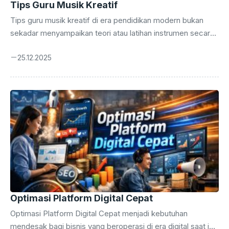
Tips Guru Musik Kreatif
Tips guru musik kreatif di era pendidikan modern bukan
sekadar menyampaikan teori atau latihan instrumen secara
teknis. Guru musik kini di tuntut menjadi fasilitator kreativitas
25.12.2025
yang mendorong eksplorasi ide-ide musikal siswa dan
mampu menumbuhkan semangat belajar yang
menyenangkan. Tugas guru tidak hanya memberikan
instruksi, tetapi juga membangun suasana belajar yang
inspiratif. Namun, tantangan di lapangan tidaklah ringan
banyak guru menghadapi keterbatasan alat, kurikulum yang
kaku, serta kurangnya pelatihan pedagogis yang relevan
dengan perkembangan zaman dan kebutuhan siswa saat
ini. Menjadi ...
Optimasi Platform Digital Cepat
Optimasi Platform Digital Cepat menjadi kebutuhan
mendesak bagi bisnis yang beroperasi di era digital saat ini,