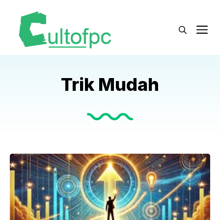
Langsung
ke
M
isi
Trik Mudah