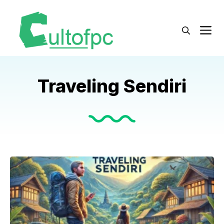
Langsung
ke
M
isi
Traveling Sendiri