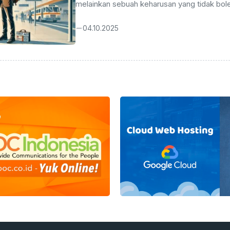
melainkan sebuah keharusan yang tidak bole
orang yang suka menjelajah pasti ingin me
04.10.2025
dan aman dalam setiap langkahnya. Tips Pe
menjadi kunci penting yang membantu mengu
perjalanan sehingga menjadikan pengalama
menyenangkan dan bebas dari kekhawatiran
Perjalanan Aman Terbukti yang telah di uji 
berpengalaman, rasa percaya diri akan teru
melangkah ke destinasi baru. Persiapan yan