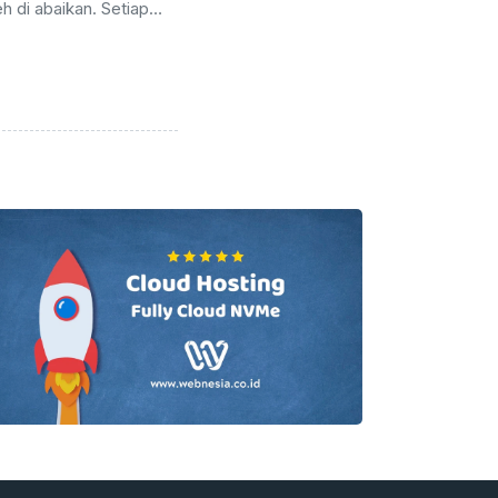
h di abaikan. Setiap
ndapatkan rasa nyaman
rjalanan Aman Terbukti
rangi risiko selama
n wisata semakin
. Berbekal Tips
oleh banyak pelancong
s meningkat saat
g matang ...