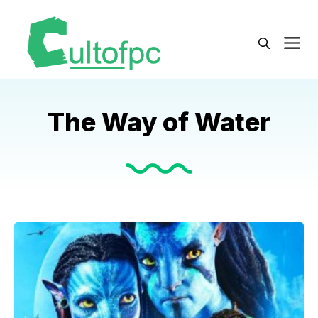
Langsung
ke
M
isi
The Way of Water