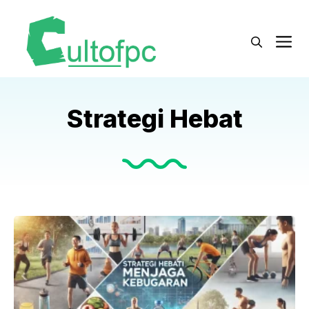
Langsung
ke
M
isi
Strategi Hebat