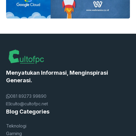
Menyatukan Informasi, Menginspirasi
Generasi.
081 89273 99890
culto@cultofpc.net
Blog Categories
Teknologi
Gaming