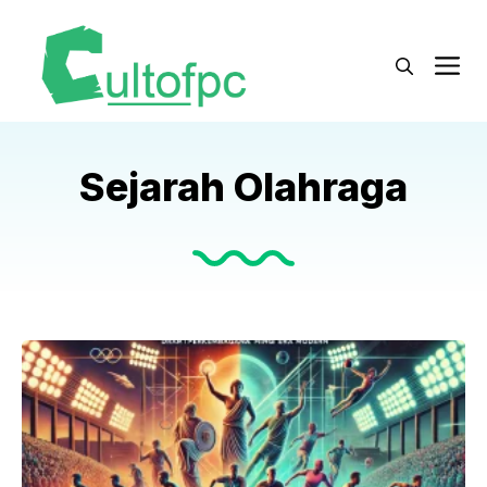
Langsung
ke
M
isi
Sejarah Olahraga