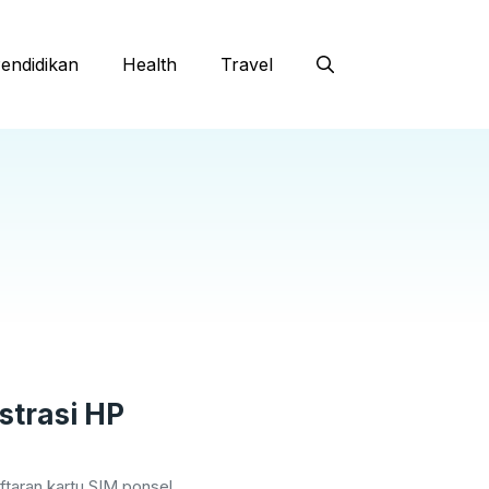
endidikan
Health
Travel
strasi HP
taran kartu SIM ponsel