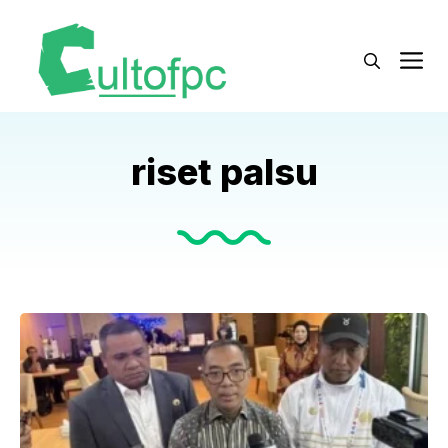
Langsung
ke
M
isi
riset palsu