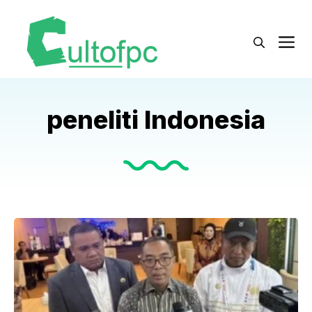
Langsung
ke
M
isi
peneliti Indonesia