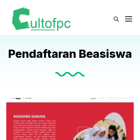
Langsung
ke
M
isi
Pendaftaran Beasiswa