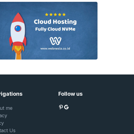
igations
Follow us
Pinterest
Google
ut me
acy
cy
tact Us