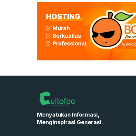
Menyatukan Informasi,
Menginspirasi Generasi.