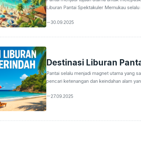
Liburan Pantai Spektakuler Memukau selalu 
orang. Keindahan alam yang alami dan sua
30.09.2025
momen liburan semakin berkesan. Setiap pen
merasakan pengalaman yang berbeda di pant
Memukau menghadirkan berbagai destinasi 
menawarkan pemandangan luar biasa dan akt
heran jika pantai menjadi pilihan favorit ba
Destinasi Liburan Pant
orang menganggap Liburan Pantai Spektak
pelarian sempurna. Keindahan pasir putih dan 
Pantai selalu menjadi magnet utama yang sa
pencari ketenangan dan keindahan alam yan
Destinasi Liburan Pantai Terindah menawar
27.09.2025
yang sulit untuk dilupakan, karena perpadua
putih yang halus, air laut yang sangat jernih
yang benar-benar luar biasa. Setiap tahunnya
wisatawan dari dalam negeri maupun manca
berbagai pantai indah di Indonesia sebagai t
mereka. Selain memberikan pemandangan 