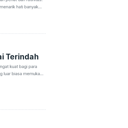
menarik hati banyak
sana tenang membuat
gunjung pasti ingin
ai. Liburan Pantai
terbaik yang
ivitas seru. Tidak
nyak wisatawan. Banyak
ai Terindah
uler Memukau sebagai
birunya laut ...
ngat kuat bagi para
g luar biasa memukau.
kan pengalaman liburan
n sempurna antara pasir
, serta panorama alam
, ribuan bahkan jutaan
negara memilih
ujuan utama liburan
alam yang memesona,