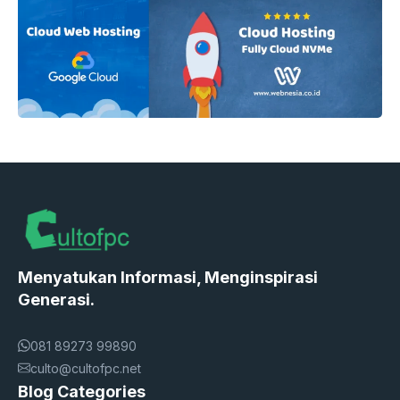
Menyatukan Informasi, Menginspirasi
Generasi.
081 89273 99890
culto@cultofpc.net
Blog Categories