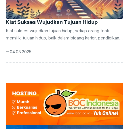
Kiat Sukses Wujudkan Tujuan Hidup
Kiat sukses wujudkan tujuan hidup, setiap orang tentu
memiliki tujuan hidup, baik dalam bidang karier, pendidikan,
keluarga, maupun pengembangan diri. Tujuan hidup yang
04.08.2025
jelas memberikan arah dan motivasi yang kuat untuk terus
maju, sekaligus berperan penting dalam menciptakan
kebahagiaan dan kesuksesan secara menyeluruh. Dengan
adanya tujuan yang terdefinisi, seseorang dapat fokus
mengambil langkah konkret untuk mencapai impiannya.
Namun, mewujudkan tujuan hidup bukanlah perjalanan yang
mudah. Di perlukan strategi yang tepat, mindset yang kuat,
dan disiplin tinggi agar proses pencapaian tujuan ...