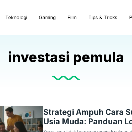
Teknologi
Gaming
Film
Tips & Tricks
P
investasi pemula
Strategi Ampuh Cara S
Usia Muda: Panduan L
Membangun Masa Dep
Siapa yang tidak bermimpi menjadi sukses d