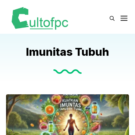
Langsung
ke
M
isi
Imunitas Tubuh