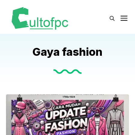
Langsung
ke
M
isi
Gaya fashion