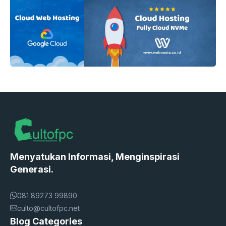
Menyatukan Informasi, Menginspirasi
Generasi.
081 89273 99890
culto@cultofpc.net
Blog Categories