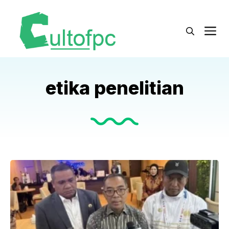
Langsung
ke
M
isi
etika penelitian