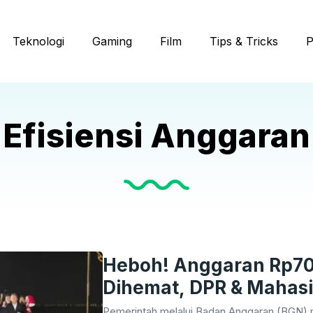
Teknologi
Gaming
Film
Tips & Tricks
P
Efisiensi Anggaran
Heboh! Anggaran Rp70
Dihemat, DPR & Mahas
Ketat
Pemerintah melalui Badan Anggaran (BGN)