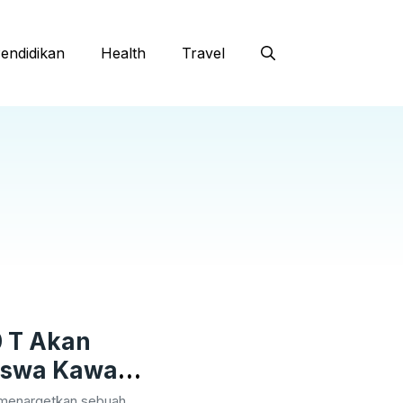
endidikan
Health
Travel
 T Akan
iswa Kawal
 menargetkan sebuah