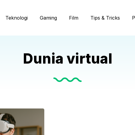
Teknologi
Gaming
Film
Tips & Tricks
P
Dunia virtual