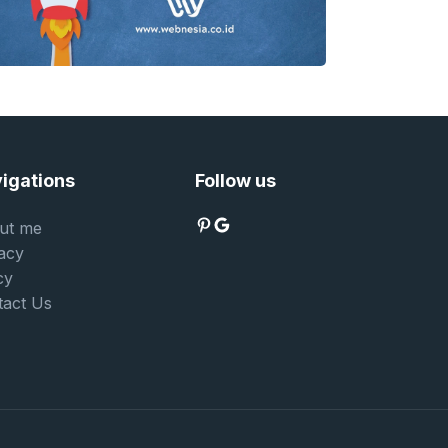
igations
Follow us
Pinterest
Google
ut me
acy
cy
tact Us