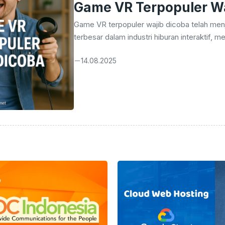
Game VR Terpopuler Wa
Game VR terpopuler wajib dicoba telah menja
terbesar dalam industri hiburan interaktif,
bermain yang benar-benar imersif dan me
14.08.2025
menggunakan headset VR dan kontroler ger
merasakan sensasi seolah berada langsung 
Dari menebas blok mengikuti irama musik, me
hingga melawan zombie, VR menghadirkan t
interaksi yang sulit ditandingi oleh platform 
Popularitas game VR terus melonjak seiri
teknologi dan semakin terjangkaunya perangk