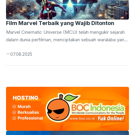
Film Marvel Terbaik yang Wajib Ditonton
Marvel Cinematic Universe (MCU) telah mengukir sejarah
dalam dunia perfilman, menciptakan sebuah waralaba yang
tak hanya menghibur, tetapi juga menggugah emosi
07.08.2025
penontonnya. Dibangun dengan karakter-karakter ikonik
seperti Iron Man, Captain America, Thor, dan Spider-Man,
MCU berhasil memikat hati penggemar dari berbagai
kalangan. Tidak hanya menawarkan aksi spektakuler, setiap
film juga menyelami kedalaman cerita, hubungan antar
karakter, serta perjuangan mereka menghadapi tantangan
besar, menjadikan MCU lebih dari sekadar film superhero
biasa. Dunia yang kaya akan konflik, intrik, dan petualangan
ini terus ...