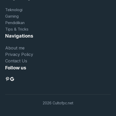
Teknologi
Gaming
Pendidikan
Tips & Tricks
Navigations
About me
Privacy Policy
Contact Us
Follow us
Pinterest
Google
2026 Cultofpc.net