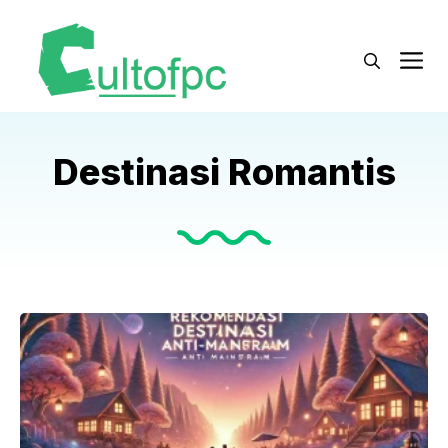
Langsung
ke
M
isi
Destinasi Romantis