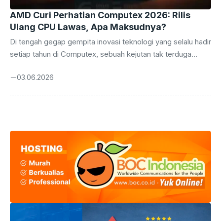
AMD Curi Perhatian Computex 2026: Rilis
Ulang CPU Lawas, Apa Maksudnya?
Di tengah gegap gempita inovasi teknologi yang selalu hadir
setiap tahun di Computex, sebuah kejutan tak terduga
datang dari raksasa prosesor, AMD. Alih-alih memamerkan
03.06.2026
lini produk terbarunya yang canggih, AMD justru memilih
untuk membangkitkan kembali jagoan lama mereka.
Strategi ini tentu saja mengundang tanda tanya sekaligus
rasa penasaran di kalangan pengamat teknologi dan para
penggemar. Mengapa AMD rela merilis ulang prosesor
yang bisa dibilang sudah “jadul” di panggung sebesar
Computex 2026? Apa yang ingin dicapai oleh perusahaan
semikonduktor asal Amerika ...