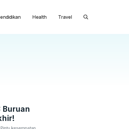
endidikan
Health
Travel
: Buruan
khir!
 Pintu kesempatan