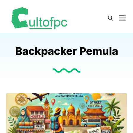
Langsung
ke
M
isi
Backpacker Pemula