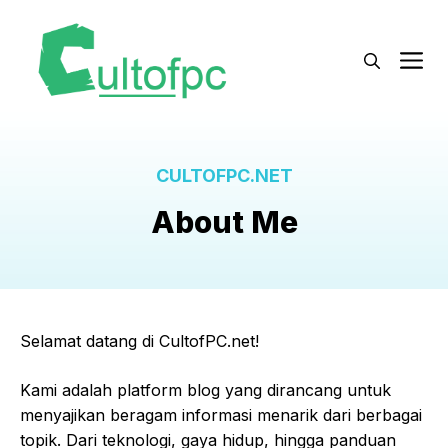
Langsung
ke
M
isi
CULTOFPC.NET
About Me
Selamat datang di CultofPC.net!
Kami adalah platform blog yang dirancang untuk
menyajikan beragam informasi menarik dari berbagai
topik. Dari teknologi, gaya hidup, hingga panduan